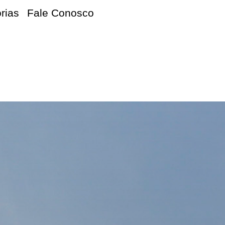
orias
Fale Conosco