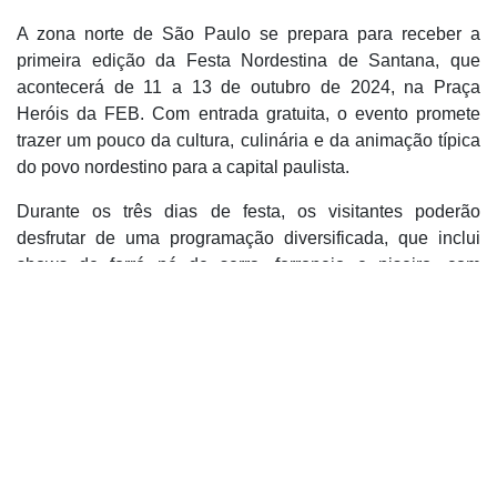
A zona norte de São Paulo se prepara para receber a
primeira edição da Festa Nordestina de Santana, que
acontecerá de 11 a 13 de outubro de 2024, na Praça
Heróis da FEB. Com entrada gratuita, o evento promete
trazer um pouco da cultura, culinária e da animação típica
do povo nordestino para a capital paulista.
Durante os três dias de festa, os visitantes poderão
desfrutar de uma programação diversificada, que inclui
shows de forró pé de serra, forronejo e piseiro, com
apresentações de vários artistas e grupos musicais. Além
disso, a festa contará com um animado “bingo de
quermesse” e aulas interativas de forró, proporcionando
uma experiência cultural completa para todos os públicos.
A gastronomia nordestina será um dos grandes destaques
do evento, com pratos como acarajé, baião de dois,
sarapatel, buchada de bode, cuscuz e outros pratos
típicos. Para quem preferir outras opções, haverá também