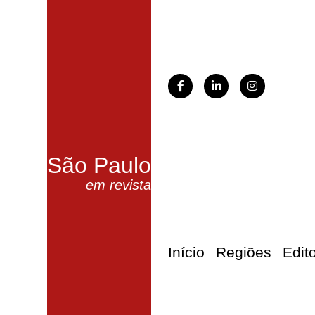
São Paulo
em revista
Início
Regiões
Edit