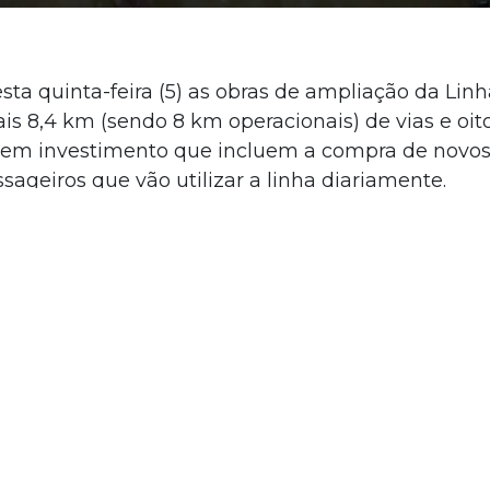
esta quinta-feira (5) as obras de ampliação da Lin
s 8,4 km (sendo 8 km operacionais) de vias e oit
s em investimento que incluem a compra de novos 
ageiros que vão utilizar a linha diariamente.
e serviço para o próximo trecho, da Penha para a
a ordem de serviço a gente está na fase de finali
deve começar a operar no primeiro trimestre de 2
da Linha 5, Linha 2 mais a Linha 6, a gente está
ficativo”, acrescentou.
duva e teve a participação do prefeito de São Pau
ável pelo empreendimento. A nova estação está 5
eforçar os seis poços que fazem parte da base da e
, como a plataforma, os mezaninos e entradas.