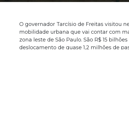
O governador Tarcísio de Freitas visitou n
mobilidade urbana que vai contar com mai
zona leste de São Paulo. São R$ 15 bilhõe
deslocamento de quase 1,2 milhões de pass
“A obra está indo bem. Já demos a ordem d
ligação da Linha 2 com Guarulhos. Com ess
gente vai mobilizar mais uma tuneladora, 
gente pega extensão da Linha 4, extensão 
obra de metrô. E isso é extremamente signi
A visita ocorreu na futura estação Arican
executivos ligados à construtora respons
sendo construídas as estruturas que vão r
começar a construir os diferentes andares