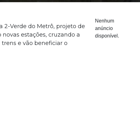
Nenhum
ha 2-Verde do Metrô, projeto de
anúncio
o novas estações, cruzando a
disponível.
trens e vão beneficiar o
 Dutra, que é então a nossa
zação de projeto executivo. A
026”, afirmou Tarcísio. “Quando a
 chegando a 44 quilômetros de
lo Ricardo Nunes, além de
6% concluída e atualmente estão
stação. Com isso, será possível