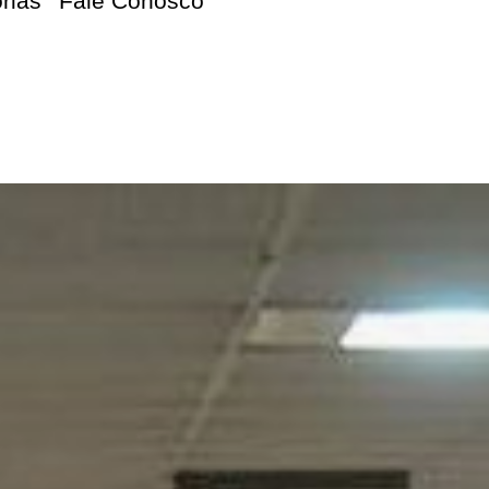
orias
Fale Conosco