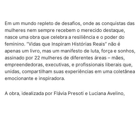
Em um mundo repleto de desafios, onde as conquistas das
mulheres nem sempre recebem o merecido destaque,
nasce uma obra que celebra a resiliência e o poder do
feminino. “Vidas que Inspiram Histórias Reais” não é
apenas um livro, mas um manifesto de luta, força e sonhos,
assinado por 22 mulheres de diferentes áreas – mães,
empreendedoras, executivas, e profissionais liberais que,
unidas, compartilham suas experiências em uma coletânea
emocionante e inspiradora.
A obra, idealizada por Flávia Presoti e Luciana Avelino,
criadoras do bem-sucedido podcast
Histórias Reaiss
,
convida o leitor a se embrenhar nas vidas dessas
mulheres que, entre altos e baixos, demonstram o valor da
perseverança. A iniciativa do podcast, que começou nas
plataformas de streaming como YouTube, Apple Podcasts,
Deezer e Spotify, conquistou ouvintes com relatos