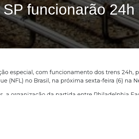
SP funcionarão 24h 
o especial, com funcionamento dos trens 24h, pa
ue (NFL) no Brasil, na próxima sexta-feira (6) na
, a organização da partida entre Philadelphia Ea
 chegada dos espectadores por transporte público, 
 local do jogo. Dentro dessa estratégia, o estac
etro da arena apenas às pessoas que portarem in
vai acontecer ininterruptamente de sexta para sáb