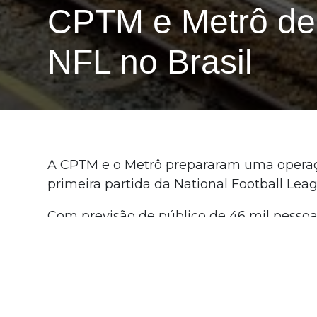
CPTM e Metrô de 
NFL no Brasil
A CPTM e o Metrô prepararam uma operaçã
primeira partida da National Football Leag
Com previsão de público de 46 mil pessoas
elaborou uma estratégia para privilegiar a
Vermelha, que promovem conexão direta ao
fechado e será permitido acesso ao perím
A circulação de trens da CPTM e do Metrô 