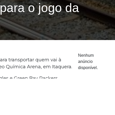
para o jogo da
Nenhum
ra transportar quem vai à
anúncio
 Neo Química Arena, em Itaquera.
disponível.
gles e Green Bay Packers,
por meio das linhas 11-Coral e 3-
ionamento do estádio estará
gresso do evento.
ado (7). A partir da meia-noite