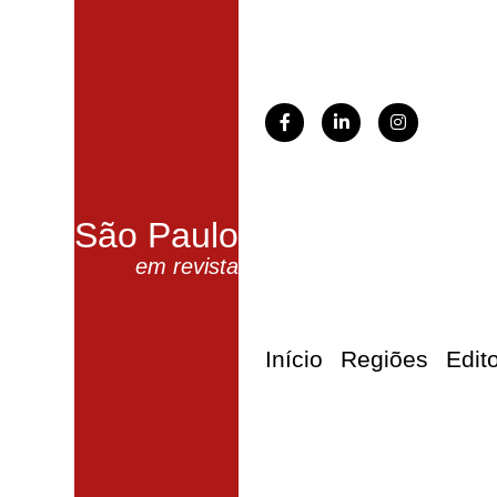
São Paulo
em revista
Início
Regiões
Edit