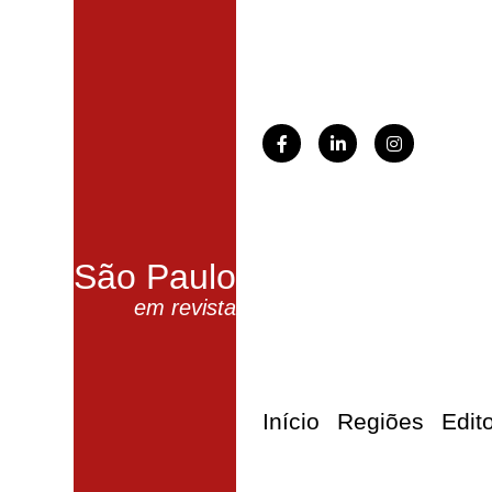
São Paulo
em revista
Início
Regiões
Edit