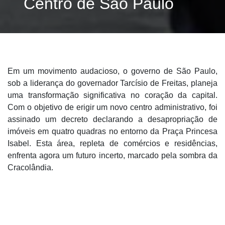
Centro de São Paulo
Em um movimento audacioso, o governo de São Paulo,
sob a liderança do governador Tarcísio de Freitas, planeja
uma transformação significativa no coração da capital.
Com o objetivo de erigir um novo centro administrativo, foi
assinado um decreto declarando a desapropriação de
imóveis em quatro quadras no entorno da Praça Princesa
Isabel. Esta área, repleta de comércios e residências,
enfrenta agora um futuro incerto, marcado pela sombra da
Cracolândia.
A Cracolândia, local de aglomeração conhecida pelo
consumo abusivo de drogas e pela presença de pessoas
em situação de rua, tem sido um desafio persistente para a
revitalização urbana da região central de São Paulo. Este