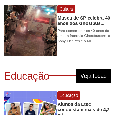
Cultura
Museu de SP celebra 40
anos dos Ghostbus...
Para comemorar os 40 anos da
amada franquia Ghostbusters, a
Sony Pictures e o MI...
Educação
Veja todas
Educação
Alunos da Etec
conquistam mais de 4,2
mi...