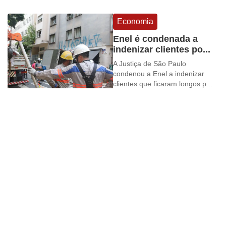
Economia
Enel é condenada a
indenizar clientes po...
A Justiça de São Paulo
condenou a Enel a indenizar
clientes que ficaram longos p...
Economia
População valoriza
Código do
Consumidor,...
Na Semana do Consumidor, o
Procon-SP divulgou uma
pesquisa segundo a qual 90%
do...