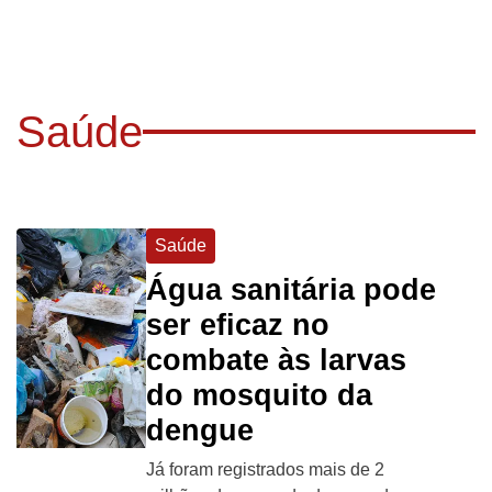
Saúde
Saúde
Água sanitária pode
ser eficaz no
combate às larvas
do mosquito da
dengue
Já foram registrados mais de 2